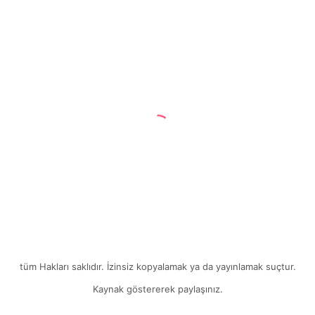
Çocuklar
Makale
İçin
Ne
Tür
Çalışmalar
Yapılabilir
?
14 Ocak 2023
Disleksi Çocuklar İçin Ne Tür
Çalışmalar Yapılabilir ?
tüm Hakları saklıdır. İzinsiz kopyalamak ya da yayınlamak suçtur.
Kaynak göstererek paylaşınız.