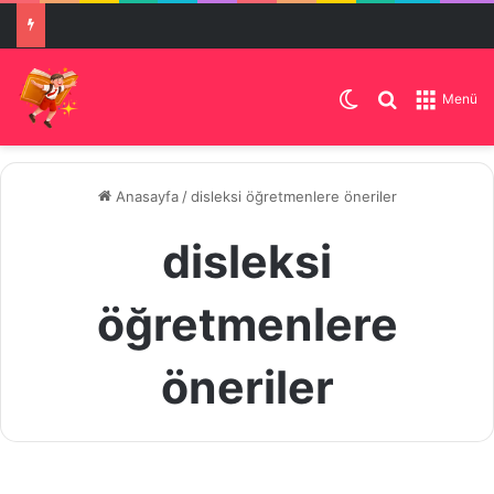
Dış görünümü de
Arama yap .
Menü
Anasayfa
/
disleksi öğretmenlere öneriler
disleksi
öğretmenlere
öneriler
Disleksi