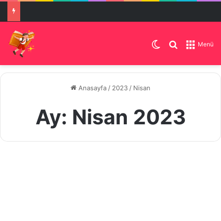
Dış görünümü de
Arama yap .
Menü
Anasayfa
/
2023
/
Nisan
Ay:
Nisan 2023
Türkiye’de
Eğitim
Makale
Sistemi:
Sorunlar
ve
Çözüm