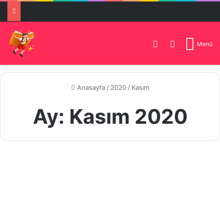
Dış görünümü de
Arama yap .
Menü
Anasayfa
/
2020
/
Kasım
Ay:
Kasım 2020
İlk
Çağ
Tarih Konu Anlatımı
Uygarlıkları