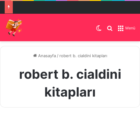
Dış görünümü de
Arama yap .
Menü
Anasayfa
/
robert b. cialdini kitapları
robert b. cialdini
kitapları
ikna
sanatı
Makale