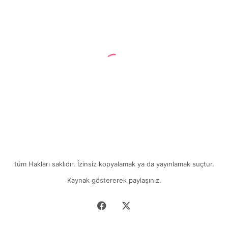
2 Şubat 2023
ikna sanatı
tüm Hakları saklıdır. İzinsiz kopyalamak ya da yayınlamak suçtur.
Kaynak göstererek paylaşınız.
Facebook
X