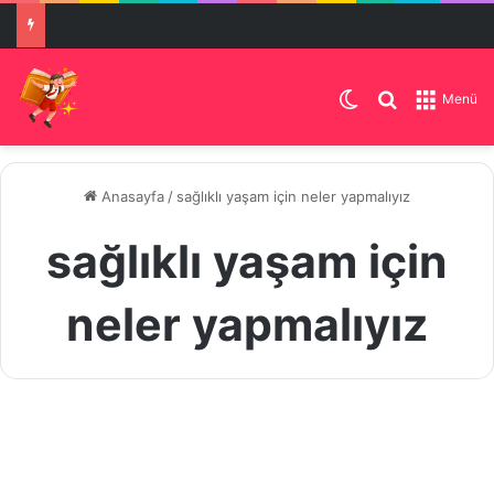
Dış görünümü de
Arama yap .
Menü
Anasayfa
/
sağlıklı yaşam için neler yapmalıyız
sağlıklı yaşam için
neler yapmalıyız
Kaliteli
Bir
Makale
Yaşam
İçin