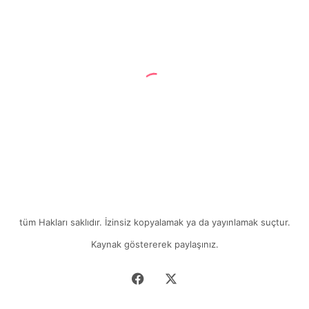
30
Öneri
10 Ocak 2023
Kaliteli Bir Yaşam İçin 30 Öneri
tüm Hakları saklıdır. İzinsiz kopyalamak ya da yayınlamak suçtur.
Kaynak göstererek paylaşınız.
Facebook
X