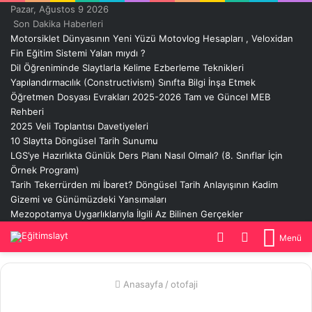
Pazar, Ağustos 9 2026
Son Dakika Haberleri
Motorsiklet Dünyasının Yeni Yüzü Motovlog Hesapları , Veloxidan
Fin Eğitim Sistemi Yalan mıydı ?
Dil Öğreniminde Slaytlarla Kelime Ezberleme Teknikleri
Yapılandırmacılık (Constructivism) Sınıfta Bilgi İnşa Etmek
Öğretmen Dosyası Evrakları 2025-2026 Tam ve Güncel MEB
Rehberi
2025 Veli Toplantısı Davetiyeleri
10 Slaytta Döngüsel Tarih Sunumu
LGS’ye Hazırlıkta Günlük Ders Planı Nasıl Olmalı? (8. Sınıflar İçin
Örnek Program)
Tarih Tekerrürden mi İbaret? Döngüsel Tarih Anlayışının Kadim
Gizemi ve Günümüzdeki Yansımaları
Mezopotamya Uygarlıklarıyla İlgili Az Bilinen Gerçekler
Dış
Arama
Menü
görünümü
yap
değiştir
...
Anasayfa
/
otofaji