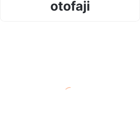
otofaji
Aralıklı
Oruç
Sağlığım Değerli
ile
Sağlını
Geri
Kazan
–
Otofaji
ile
Tanış
11 Kasım 2023
Aralıklı Oruç ile Sağlını Geri
Kazan – Otofaji ile Tanış