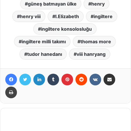
güneş batmayan ülke
henry
henry viii
I.Elizabeth
ingiltere
ingiltere konsolosluğu
ingiltere milli takımı
thomas more
tudor hanedanı
viii hanryang
Facebook
X
LinkedIn
Tumblr
Pinterest
Reddit
VKontakte
E-Posta ile paylaş
Yazdır