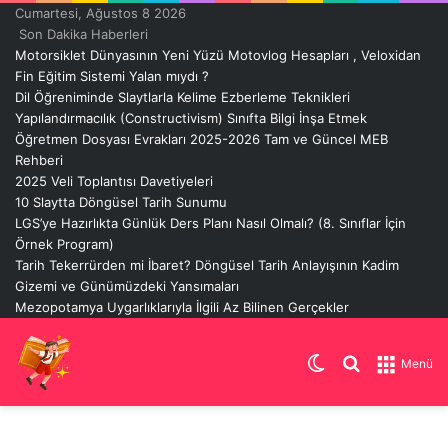
Cumartesi, Ağustos 8 2026
Son Dakika Haberleri
Motorsiklet Dünyasının Yeni Yüzü Motovlog Hesapları , Veloxidan
Fin Eğitim Sistemi Yalan mıydı ?
Dil Öğreniminde Slaytlarla Kelime Ezberleme Teknikleri
Yapılandırmacılık (Constructivism) Sınıfta Bilgi İnşa Etmek
Öğretmen Dosyası Evrakları 2025-2026 Tam ve Güncel MEB
Rehberi
2025 Veli Toplantısı Davetiyeleri
10 Slaytta Döngüsel Tarih Sunumu
LGS’ye Hazırlıkta Günlük Ders Planı Nasıl Olmalı? (8. Sınıflar İçin
Örnek Program)
Tarih Tekerrürden mi İbaret? Döngüsel Tarih Anlayışının Kadim
Gizemi ve Günümüzdeki Yansımaları
Mezopotamya Uygarlıklarıyla İlgili Az Bilinen Gerçekler
Dış
Arama
Menü
görünümü
yap
değiştir
...