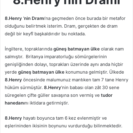
8.Henry ‘nin Dramı
‘na geçmeden önce burada bir metafor
olduğunu belirtmek isterim. Dram, gerçekten de dram
değil bir keyfî başkaldırıdır bu noktada.
İngiltere, topraklarında
güneş batmayan ülke
olarak nam
salmıştır. Britanya imparatorluğu sömürgelerinin
genişliğinden dolayı, toprakları üzerinde aynı anda hiçbir
yerde
güneş batmayan ülke
konumuna gelmiştir. Ülkede
8.Henry
öncesinde malumunuz mantıken tam 7 tane Henry
hüküm sürmüştür.
8.Henry
‘nin babası olan zât 30 sene
süregelen çifte güller savaşına son vermiş ve
tudor
hanedanı
nı iktidara getirmiştir.
8.Henry
hayatı boyunca tam 6 kez evlenmiştir ve
eşlerininden ikisinin boynunu vurdurduğu bilinmektedir.