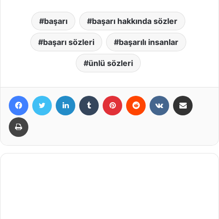
başarı
başarı hakkında sözler
başarı sözleri
başarılı insanlar
ünlü sözleri
Facebook
X
LinkedIn
Tumblr
Pinterest
Reddit
VKontakte
E-Posta ile paylaş
Yazdır