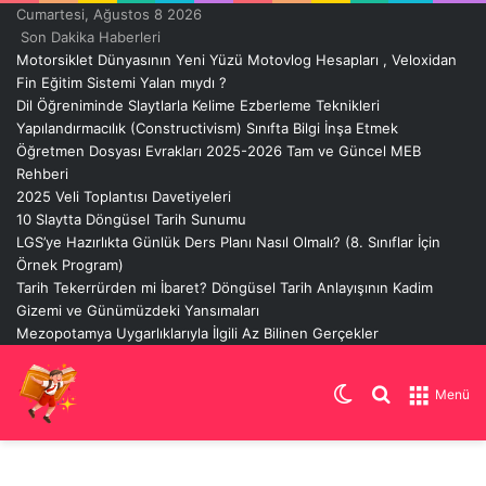
Cumartesi, Ağustos 8 2026
Son Dakika Haberleri
Motorsiklet Dünyasının Yeni Yüzü Motovlog Hesapları , Veloxidan
Fin Eğitim Sistemi Yalan mıydı ?
Dil Öğreniminde Slaytlarla Kelime Ezberleme Teknikleri
Yapılandırmacılık (Constructivism) Sınıfta Bilgi İnşa Etmek
Öğretmen Dosyası Evrakları 2025-2026 Tam ve Güncel MEB
Rehberi
2025 Veli Toplantısı Davetiyeleri
10 Slaytta Döngüsel Tarih Sunumu
LGS’ye Hazırlıkta Günlük Ders Planı Nasıl Olmalı? (8. Sınıflar İçin
Örnek Program)
Tarih Tekerrürden mi İbaret? Döngüsel Tarih Anlayışının Kadim
Gizemi ve Günümüzdeki Yansımaları
Mezopotamya Uygarlıklarıyla İlgili Az Bilinen Gerçekler
Dış
Arama
Menü
görünümü
yap
değiştir
...