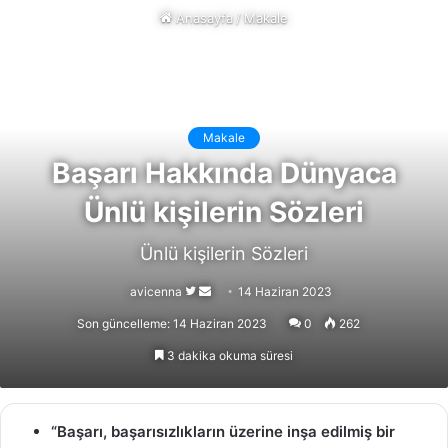
Anasayfa
/
Makale
Makale
Başarı Hakkında Dünyaca
Ünlü kişilerin Sözleri
Ünlü kişilerin Sözleri
Follow
Bir
avicenna
14 Haziran 2023
on
e-
Son güncelleme: 14 Haziran 2023
0
262
X
posta
3 dakika okuma süresi
göndermek
“Başarı, başarısızlıkların üzerine inşa edilmiş bir