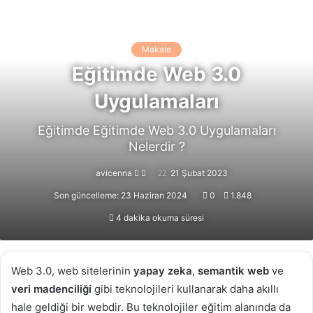
Makale
Eğitimde Web 3.0
Uygulamaları
Eğitimde Eğitimde Web 3.0 Uygulamaları
Nelerdir ?
Follow
Bir
avicenna
21 Şubat 2023
on
e-
Son güncelleme: 23 Haziran 2024
0
1.848
X
posta
4 dakika okuma süresi
göndermek
Web 3.0, web sitelerinin
yapay zeka
,
semantik web
ve
veri madenciliği
gibi teknolojileri kullanarak daha akıllı
hale geldiği bir webdir. Bu teknolojiler eğitim alanında da