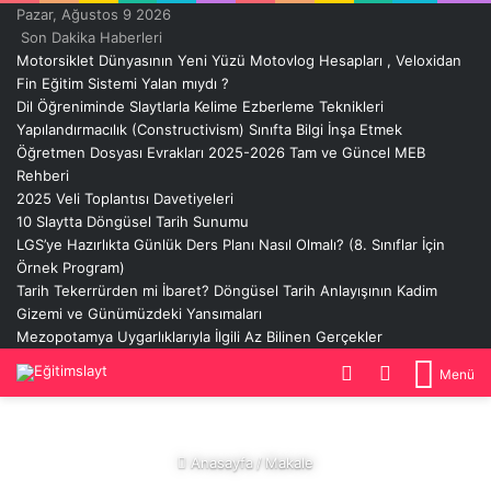
Pazar, Ağustos 9 2026
Son Dakika Haberleri
Motorsiklet Dünyasının Yeni Yüzü Motovlog Hesapları , Veloxidan
Fin Eğitim Sistemi Yalan mıydı ?
Dil Öğreniminde Slaytlarla Kelime Ezberleme Teknikleri
Yapılandırmacılık (Constructivism) Sınıfta Bilgi İnşa Etmek
Öğretmen Dosyası Evrakları 2025-2026 Tam ve Güncel MEB
Rehberi
2025 Veli Toplantısı Davetiyeleri
10 Slaytta Döngüsel Tarih Sunumu
LGS’ye Hazırlıkta Günlük Ders Planı Nasıl Olmalı? (8. Sınıflar İçin
Örnek Program)
Tarih Tekerrürden mi İbaret? Döngüsel Tarih Anlayışının Kadim
Gizemi ve Günümüzdeki Yansımaları
Mezopotamya Uygarlıklarıyla İlgili Az Bilinen Gerçekler
Dış
Arama
Menü
görünümü
yap
değiştir
...
Anasayfa
/
Makale