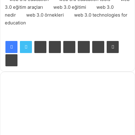
3.0 eğitim araçları
web 3.0 eğitimi
web 3.0
nedir
web 3.0 örnekleri
web 3.0 technologies for
education
Facebook
X
LinkedIn
Tumblr
Pinterest
Reddit
VKontakte
E-Posta ile paylaş
Yazdır