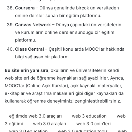
Coursera
– Dünya genelinde birçok üniversiteden
online dersler sunan bir eğitim platformu.
Canvas Network
– Dünya çapındaki üniversitelerin
ve kurumların online dersler sunduğu bir eğitim
platformu.
Class Central
– Çeşitli konularda MOOC’lar hakkında
bilgi sağlayan bir platform.
Bu sitelerin yanı sıra
, okulların ve üniversitelerin kendi
web siteleri de öğrenme kaynakları sağlayabilirler. Ayrıca,
MOOC’lar (Online Açık Kurslar), açık kaynaklı materyaller,
e-kitaplar ve araştırma makaleleri gibi diğer kaynakları da
kullanarak öğrenme deneyiminizi zenginleştirebilirsiniz.
eğitimde web 3.0 araçları
web 3 education
web
3 eğitimi
web 3.0 araçları
web 3.0 coin'leri
web 3.0 education
web 3.0 education tools
web