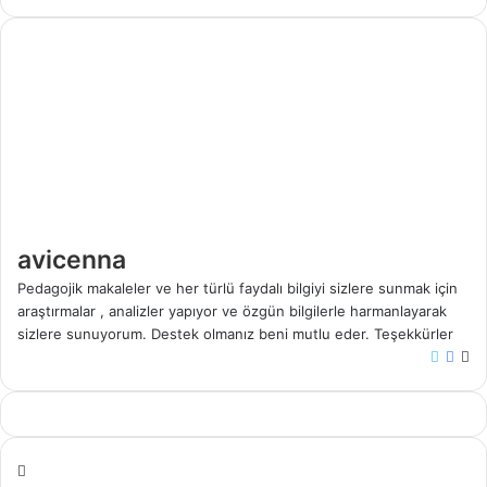
avicenna
Pedagojik makaleler ve her türlü faydalı bilgiyi sizlere sunmak için
araştırmalar , analizler yapıyor ve özgün bilgilerle harmanlayarak
sizlere sunuyorum. Destek olmanız beni mutlu eder. Teşekkürler
X
Face
W
sit