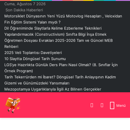
Cuma, Ağustos 7 2026
Son Dakika Haberleri
Motorsiklet Dünyasının Yeni Yüzü Motovlog Hesapları , Veloxidan
Fin Eğitim Sistemi Yalan mıydı ?
Dil Öğreniminde Slaytlarla Kelime Ezberleme Teknikleri
Yapılandırmacılık (Constructivism) Sınıfta Bilgi İnşa Etmek
Öğretmen Dosyası Evrakları 2025-2026 Tam ve Güncel MEB
Rehberi
2025 Veli Toplantısı Davetiyeleri
10 Slaytta Döngüsel Tarih Sunumu
LGS’ye Hazırlıkta Günlük Ders Planı Nasıl Olmalı? (8. Sınıflar İçin
Örnek Program)
Tarih Tekerrürden mi İbaret? Döngüsel Tarih Anlayışının Kadim
Gizemi ve Günümüzdeki Yansımaları
Mezopotamya Uygarlıklarıyla İlgili Az Bilinen Gerçekler
Dış
Arama
Menü
görünümü
yap
değiştir
...