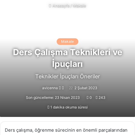
Anasayfa
/
Makale
Makale
Ders Çalışma Teknikleri ve
İpuçları
Teknikler İpuçları Öneriler
Follow
Bir
avicenna
2 Şubat 2023
on
e-
Son güncelleme: 23 Nisan 2023
0
243
X
posta
1 dakika okuma süresi
göndermek
Ders çalışma, öğrenme sürecinin en önemli parçalarından