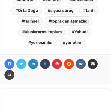
Orta Doğu
siyasi süreç
tarih
tarihsel
toprak anlaşmazlığı
uluslararası toplum
Yahudi
yerleşimler
yönetim
Facebook
X
LinkedIn
Tumblr
Pinterest
Reddit
VKontakte
E-Posta ile paylaş
Yazdır