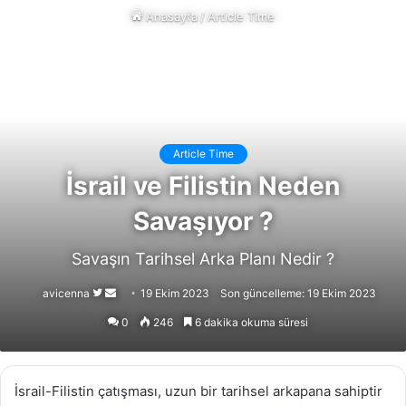
Anasayfa
/
Article Time
Article Time
İsrail ve Filistin Neden
Savaşıyor ?
Savaşın Tarihsel Arka Planı Nedir ?
Follow
Bir
avicenna
19 Ekim 2023
Son güncelleme: 19 Ekim 2023
on
e-
0
246
6 dakika okuma süresi
X
posta
göndermek
İsrail-Filistin çatışması, uzun bir tarihsel arkapana sahiptir