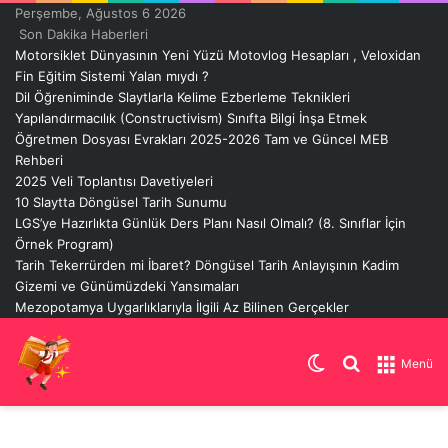
Perşembe, Ağustos 6 2026
Son Dakika Haberleri
Motorsiklet Dünyasının Yeni Yüzü Motovlog Hesapları , Veloxidan
Fin Eğitim Sistemi Yalan mıydı ?
Dil Öğreniminde Slaytlarla Kelime Ezberleme Teknikleri
Yapılandırmacılık (Constructivism) Sınıfta Bilgi İnşa Etmek
Öğretmen Dosyası Evrakları 2025-2026 Tam ve Güncel MEB
Rehberi
2025 Veli Toplantısı Davetiyeleri
10 Slaytta Döngüsel Tarih Sunumu
LGS’ye Hazırlıkta Günlük Ders Planı Nasıl Olmalı? (8. Sınıflar İçin
Örnek Program)
Tarih Tekerrürden mi İbaret? Döngüsel Tarih Anlayışının Kadim
Gizemi ve Günümüzdeki Yansımaları
Mezopotamya Uygarlıklarıyla İlgili Az Bilinen Gerçekler
Dış
Arama
Menü
görünümü
yap
değiştir
...