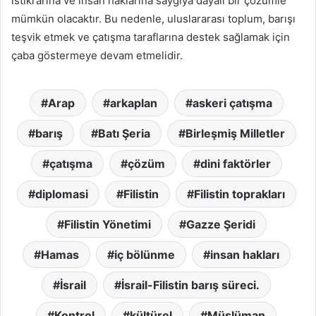
istikrarına ve insan haklarına saygıya dayalı bir çözümle
mümkün olacaktır. Bu nedenle, uluslararası toplum, barışı
teşvik etmek ve çatışma taraflarına destek sağlamak için
çaba göstermeye devam etmelidir.
Arap
arkaplan
askeri çatışma
barış
Batı Şeria
Birleşmiş Milletler
çatışma
çözüm
dini faktörler
diplomasi
Filistin
Filistin toprakları
Filistin Yönetimi
Gazze Şeridi
Hamas
iç bölünme
insan hakları
İsrail
İsrail-Filistin barış süreci.
Kontrol
kültürel
Müslüman