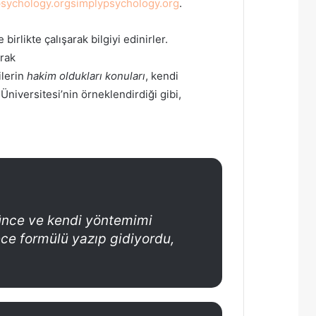
sychology.org
simplypsychology.org
.
rlikte çalışarak bilgiyi edinirler.
arak
ilerin
hakim oldukları konuları
, kendi
 Üniversitesi’nin örneklendirdiği gibi,
ünce ve kendi yöntemimi
ce formülü yazıp gidiyordu,