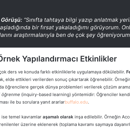
 Görüşü:
“Sınıfta tahtaya bilgi yazıp anlatmak yeri
şladığında bir fırsat yakaladığımı görüyorum. Onl
larını araştırmalarıyla ben de çok şey öğreniyorum
rnek Yapılandırmacı Etkinlikler
çok ders ve konuda farklı etkinliklerle uygulamaya dökülebilir.
F
ak, elde ettikleri verilerden sonuç çıkartarak öğrenebilir. Örneğ
da öğrencilere gerçek dünya problemleri verilerek çözüm aramal
i öğrenme
(inquiry-based learning) yöntemidir: Öğrenciler kendi 
ması ile bu sorulara yanıt ararlar
buffalo.edu
.
 ise temel kavramlar
aşamalı olarak
inşa edilebilir. Örneğin Ac
enilenler üzerine eklenerek (toplama kavramı saymaya dayanır