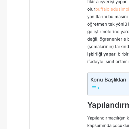
fikir alışverişi yapa
olur
buffalo.edu
simp
yanıtlarını bulmasını
öğretmen tek yönlü b
geliştirmelerine yar
değil, öğrenenlerle b
(şemalarının) farkınd
işbirliği yapar
, birbi
ifadeyle, sınıf ortam
Konu Başlıkları
Yapılandırm
Yapılandırmacılığın k
kapsamında çocukları