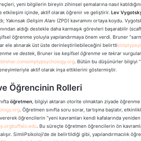
leri, yeni bilgilerin bireyin zihinsel şemalarına nasıl katıldığını
 etkileşim içinde, aktif olarak öğrenir ve geliştirir.
Lev Vygotsk
dı;
Yakınsak Gelişim Alanı
(ZPD) kavramını ortaya koydu. Vygotsk
ından aldığı destekle daha karmaşık görevleri başarabilir (scaf
eşifsel öğrenme yoluyla yapılandırmaya önem verdi. Bruner “sarm
r ele alınarak üst üste derinleştirilebileceğini belirtti
simplypsy
renme ve destek
, Bruner ise
keşifsel öğrenme ve tekrar
vurgular
blisher.com
simplypsychology.org
. Bütün bu düşünürler bilgiyi 
neyimleriyle aktif olarak inşa ettiklerini göstermiştir.
e Öğrencinin Rolleri
nıfta
öğretmen
, bilgiyi aktaran otorite olmaktan ziyade öğrenme
ology.org
. Öğretmen sınıfta soru sorar, tartışma başlatır, etkinli
 vererek öğrencilerin “yeni kavramları kendi kafalarında yeniden
y.org
buffalo.edu
. Bu süreçte öğretmen öğrencilerin ön kavramlar
lışır. SimliPsikoloji’de de belirtildiği gibi, yapılandırmacılık öğ