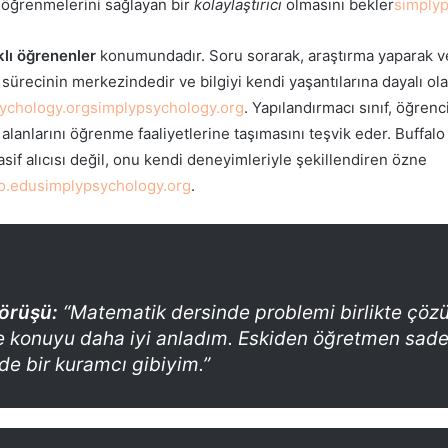
ak öğrenmelerini sağlayan bir
kolaylaştırıcı
olmasını bekler
simplyp
lı öğrenenler
konumundadır. Soru sorarak, araştırma yaparak ve bi
ürecinin merkezindedir ve bilgiyi kendi yaşantılarına dayalı ol
ychology.org
simplypsychology.org
. Yapılandırmacı sınıf, öğrenc
 alanlarını öğrenme faaliyetlerine taşımasını teşvik eder. Buffalo
asif alıcısı değil, onu kendi deneyimleriyle şekillendiren özne
lo.edu
simplypsychology.org
.
örüşü:
“Matematik dersinde problemi birlikte çöz
ce konuyu daha iyi anladım. Eskiden öğretmen sade
de bir
kuramcı
gibiyim.”