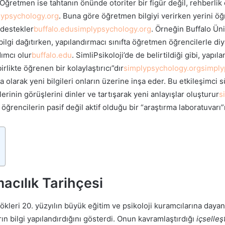
r. Öğretmen ise tahtanın önünde otoriter bir figür değil, rehberli
lypsychology.org
. Buna göre öğretmen bilgiyi verirken yerini öğ
 destekler
buffalo.edu
simplypsychology.org
. Örneğin Buffalo Üni
ilgi dağıtırken, yapılandırmacı sınıfta öğretmen öğrencilerle diy
dımcı olur
buffalo.edu
. SimliPsikoloji’de de belirtildiği gibi, yap
irlikte öğrenen bir kolaylaştırıcı”dır
simplypsychology.org
simply
a olarak yeni bilgileri onların üzerine inşa eder. Bu etkileşimci 
rlerinin görüşlerini dinler ve tartışarak yeni anlayışlar oluşturur
s
ı öğrencilerin pasif değil aktif olduğu bir “araştırma laboratuvar
acılık Tarihçesi
ökleri 20. yüzyılın büyük eğitim ve psikoloji kuramcılarına dayan
n bilgi yapılandırdığını gösterdi. Onun kavramlaştırdığı
içselleş