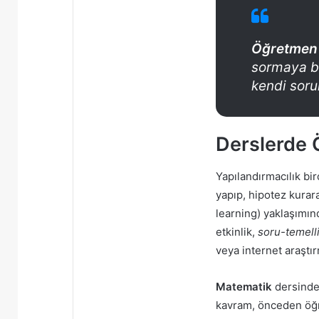
Öğretmen
sormaya ba
kendi soru
Derslerde Ö
Yapılandırmacılık bir
yapıp, hipotez kurar
learning) yaklaşımın
etkinlik,
soru-temell
veya internet araştır
Matematik
dersinde
kavram, önceden öğr