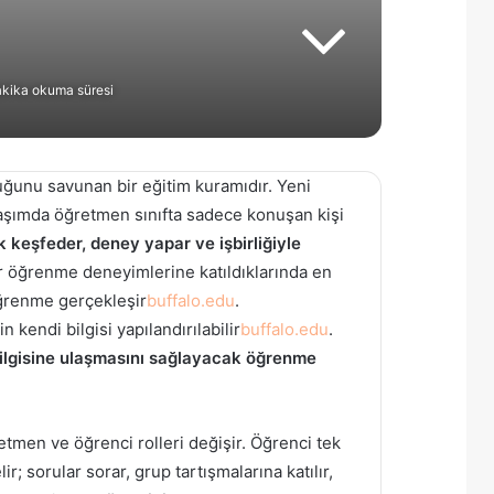
kika okuma süresi
ğunu savunan bir eğitim kuramıdır. Yeni
laşımda öğretmen sınıfta sadece konuşan kişi
ak keşfeder, deney yapar ve işbirliğiyle
er öğrenme deneyimlerine katıldıklarında en
 öğrenme gerçekleşir
buffalo.edu
.
 kendi bilgisi yapılandırılabilir
buffalo.edu
.
bilgisine ulaşmasını sağlayacak öğrenme
tmen ve öğrenci rolleri değişir. Öğrenci tek
ir; sorular sorar, grup tartışmalarına katılır,