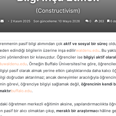
(Constructivism)
Follow
Bir
2 Kasım 2025
Son güncelleme: 10 Mayıs 2026
0
263
6 da
on
e-
X
posta
göndermek
ğrenmenin pasif bilgi alımından çok
aktf ve sosyal bir süreç
oldu
eden edindiği bilgilerin üzerine inşa edilir
waldenu.edu
. Bu yak
ini yönlendiren bir kılavuzdur. Öğrenciler ise
bilgiyi aktif olar
du
waldenu.edu
. Örneğin Buffalo Üniversitesi’ne göre, öğrencil
bilgiyi pasif olarak almak yerine etkin çalıştıklarında daha kalıcı
ilgi doğrudan aktarılmaz; ancak deneyimler aracılığıyla öğrencinin
in görevi, öğrenciye bilgiyi sağlamak değil,
öğrencinin kendi 
maktır
buffalo.edu
.
aki öğretmen merkezli eğitimin aksine, yapılandırmacılıkta öğre
 pasif bir alıcı olmaktan çıkıp,
meraklı bir araştırmacı
hâline gel