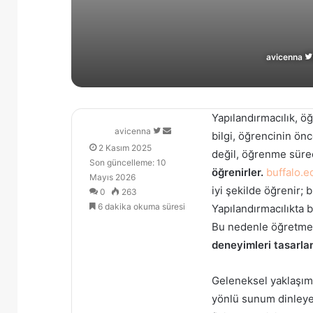
avicenna
Yapılandırmacılık, ö
Follow
Bir
avicenna
bilgi, öğrencinin önc
on
e-
2 Kasım 2025
değil, öğrenme sürec
X
posta
Son güncelleme: 10
öğrenirler.
buffalo.e
göndermek
Mayıs 2026
iyi şekilde öğrenir; 
0
263
6 dakika okuma süresi
Yapılandırmacılıkta b
Bu nedenle öğretmen
deneyimleri tasarla
Geleneksel yaklaşımd
yönlü sunum dinleyen