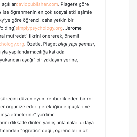
 açıklar
davidpublisher.com
. Piaget’e göre
y
ise öğrenmenin en çok sosyal etkileşimle
y’ye göre öğrenci, daha yetkin bir
folding)
simplypsychology.org
.
Jerome
al müfredat” fikrini önererek, önemli
chology.org
. Özetle, Piaget
bilgi yapı şeması
,
ıyla yapılandırmacılığa katkıda
“yukarıdan aşağı” bir yaklaşım yerine,
 sürecini düzenleyen, rehberlik eden bir rol
kler organize eder; gerektiğinde ipuçları ve
 inşa etmelerine” yardımcı
ını dikkatle dinler, yanlış anlamaları ortaya
retmenden “öğretici” değil, öğrencilerin öz