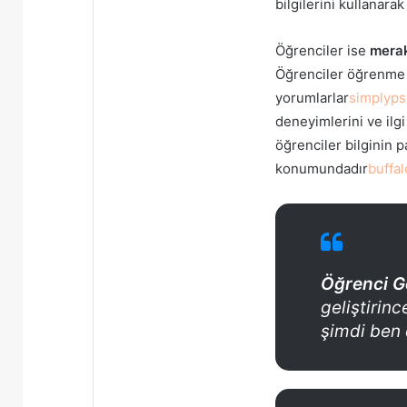
bilgilerini kullanar
Öğrenciler ise
merak
Öğrenciler öğrenme s
yorumlarlar
simplyps
deneyimlerini ve ilgi
öğrenciler bilginin p
konumundadır
buffa
Öğrenci G
geliştirin
şimdi ben 