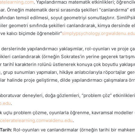
ratelearning.com
. Yapılandırmacı matematik etkinlikleri; öğre
ar. Örneğin matematik dersi sırasında şekilleri “canlandırma” etki
afından temsil edilmesi, soyut geometriyi somutlaştırır. SimliPsi
ler geometri sınıfında şekilleri canlandırarak, kimya dersinde e
ve kalıcı biçimde öğrenebilir”
simplypsychology.org
waldenu.ed
derslerinde yapılandırmacı yaklaşımlar, rol-oyunları ve proje çal
ilikleri canlandırarak (örneğin Sokrates’in yerine geçerek tartı
r tarihî karakterin rolünü üstlenerek konuya çok boyutlu yaklaşır
, grup sunumları yapmaları, hikâye anlatıcılarıyla röportajlar ger
ar halinde proje geliştirme, dilde yapılandırmacı çalışmalara örn
boratuvar deneyleri, doğa gözlemleri, “problem çöz” etkinlikleri 
o.edu
.
k uçlu problem çözme, oyunlarla öğrenme, kavramsal modeller (
cceleratelearning.com
waldenu.edu
.
Tarih:
Rol-oyunları ve canlandırmalar (örneğin tarihi bir mahkeme