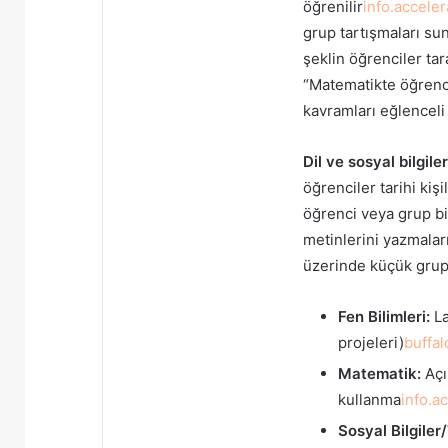
öğrenilir
info.accele
grup tartışmaları sun
şeklin öğrenciler tar
“Matematikte öğrenci
kavramları eğlenceli 
Dil ve sosyal bilgiler
öğrenciler tarihi kiş
öğrenci veya grup bi
metinlerini yazmaları
üzerinde küçük grupl
Fen Bilimleri:
La
projeleri)
buffal
Matematik:
Açı
kullanma
info.a
Sosyal Bilgiler/