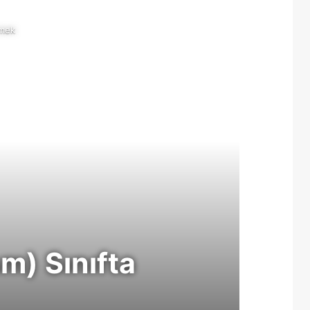
Makale
tmek
m) Sınıfta