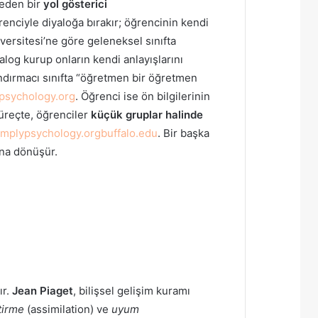
k eden bir
yol gösterici
renciyle diyaloğa bırakır; öğrencinin kendi
versitesi’ne göre geleneksel sınıfta
alog kurup onların kendi anlayışlarını
ılandırmacı sınıfta “öğretmen bir öğretmen
psychology.org
. Öğrenci ise ön bilgilerinin
süreçte, öğrenciler
küçük gruplar halinde
implypsychology.org
buffalo.edu
. Bir başka
ı”na dönüşür.
ır.
Jean Piaget
, bilişsel gelişim kuramı
tirme
(assimilation) ve
uyum