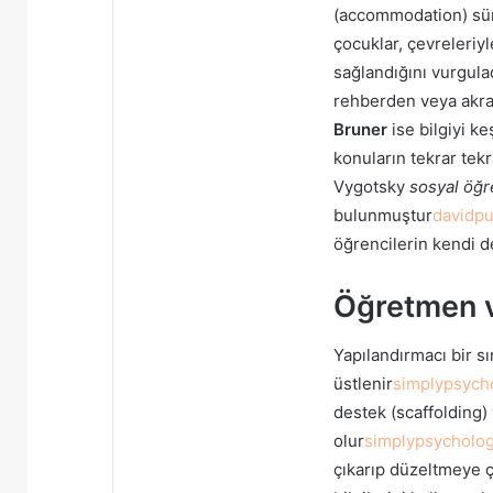
(accommodation) süreç
çocuklar, çevreleriyle
sağlandığını vurgula
rehberden veya akran
Bruner
ise bilgiyi k
konuların tekrar tekra
Vygotsky
sosyal öğ
bulunmuştur
davidpu
öğrencilerin kendi de
Öğretmen v
Yapılandırmacı bir sı
üstlenir
simplypsych
destek (scaffolding)
olur
simplypsycholog
çıkarıp düzeltmeye ça