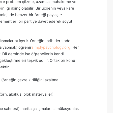
ncilere problem çözme, uzamsal muhakeme ve
nliği ilginç olabilir: Bir üçgenin veya kare
koloji de benzer bir örneği paylaşır:
lementleri bir partiye davet ederek soyut
u
.
ışmalarını içerir. Örneğin tarih dersinde
şma yapmak) öğrenir
simplypsychology.org
. Her
. Dil dersinde ise öğrencilerin kendi
çekleştirmeleri teşvik edilir. Ortak bir konu
ektir.
(örneğin çevre kirliliğini azaltma
örn. abaküs, blok materyaller)
 sahnesi), harita çalışmaları, simülasyonlar.