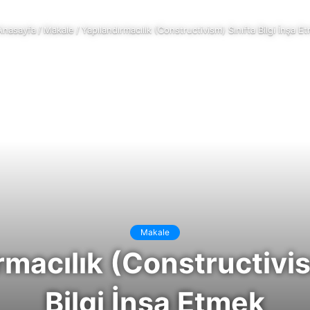
nasayfa
/
Makale
/
Yapılandırmacılık (Constructivism) Sınıfta Bilgi İnşa E
Makale
rmacılık (Constructivis
Bilgi İnşa Etmek