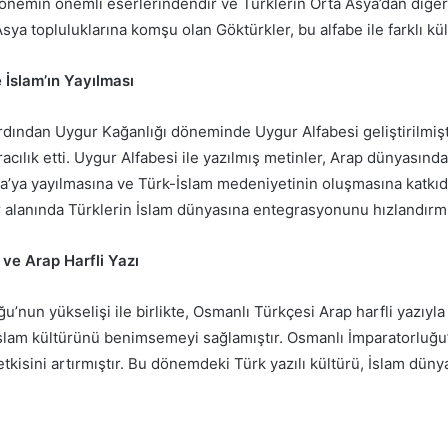
dönemin önemli eserlerindendir ve Türklerin Orta Asya’dan diğer m
Asya topluluklarına komşu olan Göktürkler, bu alfabe ile farklı kült
 İslam’ın Yayılması
rdından Uygur Kağanlığı döneminde Uygur Alfabesi geliştirilmişti
cılık etti. Uygur Alfabesi ile yazılmış metinler, Arap dünyasından
ya’ya yayılmasına ve Türk-İslam medeniyetinin oluşmasına katk
tür alanında Türklerin İslam dünyasına entegrasyonunu hızlandırmı
 ve Arap Harfli Yazı
’nun yükselişi ile birlikte, Osmanlı Türkçesi Arap harfli yazıyla
 İslam kültürünü benimsemeyi sağlamıştır. Osmanlı İmparatorluğu
tkisini artırmıştır. Bu dönemdeki Türk yazılı kültürü, İslam düny