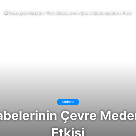
Anasayfa
/
Makale
/
Türk Alfabelerinin Çevre Medeniyetlere Etkisi
Makale
abelerinin Çevre Mede
Etkisi