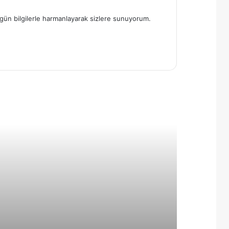
 özgün bilgilerle harmanlayarak sizlere sunuyorum.
Motorsiklet Dünyasının Yeni
Yüzü Motovlog Hesapları ,
Veloxidan
Dil Öğreniminde Slaytlarla
Kelime Ezberleme Teknikleri