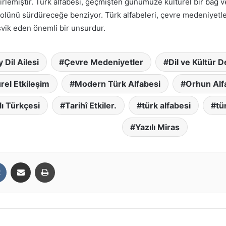
lirlemiştir. Türk alfabesi, geçmişten günümüze kültürel bir bağ v
olünü sürdüreceğe benziyor. Türk alfabeleri, çevre medeniyetler
eşvik eden önemli bir unsurdur.
y Dil Ailesi
Çevre Medeniyetler
Dil ve Kültür D
rel Etkileşim
Modern Türk Alfabesi
Orhun Alf
ı Türkçesi
Tarihî Etkiler.
türk alfabesi
tü
Yazılı Miras
t
VKontakte
E-Posta ile paylaş
Yazdır