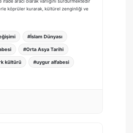
e ifade aracı olarak varlığını sürdürmektedir
le köprüler kurarak, kültürel zenginliği ve
eğişimi
İslam Dünyası
abesi
Orta Asya Tarihi
rk kültürü
uygur alfabesi