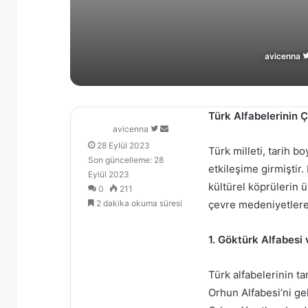
avicenna
Türk Alfabelerinin 
Follow
Bir
avicenna
on
e-
28 Eylül 2023
Türk milleti, tarih 
X
posta
Son güncelleme: 28
etkileşime girmiştir.
göndermek
Eylül 2023
kültürel köprülerin 
0
211
2 dakika okuma süresi
çevre medeniyetlere 
1. Göktürk Alfabesi 
Türk alfabelerinin t
Orhun Alfabesi’ni gel