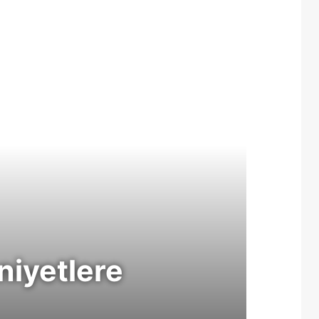
Makale
niyetlere