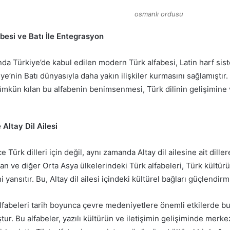
osmanlı ordusu
besi ve Batı İle Entegrasyon
nda Türkiye’de kabul edilen modern Türk alfabesi, Latin harf siste
iye’nin Batı dünyasıyla daha yakın ilişkiler kurmasını sağlamıştır
mkün kılan bu alfabenin benimsenmesi, Türk dilinin gelişimine ve
 Altay Dil Ailesi
e Türk dilleri için değil, aynı zamanda Altay dil ailesine ait dille
an ve diğer Orta Asya ülkelerindeki Türk alfabeleri, Türk kültürü
ni yansıtır. Bu, Altay dil ailesi içindeki kültürel bağları güçlendirmi
lfabeleri tarih boyunca çevre medeniyetlere önemli etkilerde bu
ur. Bu alfabeler, yazılı kültürün ve iletişimin gelişiminde merke