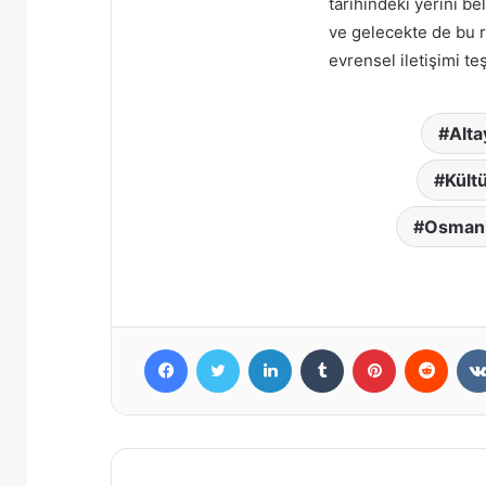
tarihindeki yerini be
ve gelecekte de bu r
evrensel iletişimi t
Alta
Kültü
Osmanl
Facebook
X
LinkedIn
Tumblr
Pinterest
Reddi