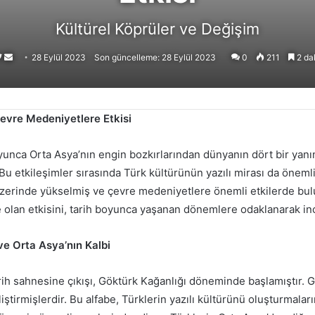
Kültürel Köprüler ve Değişim
Follow
Bir
28 Eylül 2023
Son güncelleme: 28 Eylül 2023
0
211
2 da
on
e-
X
posta
göndermek
Çevre Medeniyetlere Etkisi
boyunca Orta Asya’nın engin bozkırlarından dünyanın dört bir yanı
 Bu etkileşimler sırasında Türk kültürünün yazılı mirası da önemli 
üzerinde yükselmiş ve çevre medeniyetlere önemli etkilerde bul
olan etkisini, tarih boyunca yaşanan dönemlere odaklanarak inc
ve Orta Asya’nın Kalbi
arih sahnesine çıkışı, Göktürk Kağanlığı döneminde başlamıştır. 
iştirmişlerdir. Bu alfabe, Türklerin yazılı kültürünü oluşturmaları