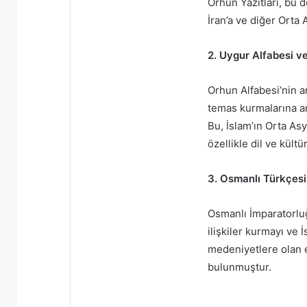
Orhun Yazıtları, bu 
İran’a ve diğer Orta 
2. Uygur Alfabesi ve
Orhun Alfabesi’nin a
temas kurmalarına ara
Bu, İslam’ın Orta As
özellikle dil ve kül
3. Osmanlı Türkçesi
Osmanlı İmparatorluğu
ilişkiler kurmayı ve
medeniyetlere olan e
bulunmuştur.