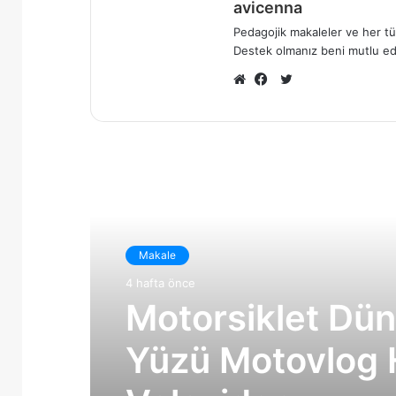
avicenna
Pedagojik makaleler ve her tür
Destek olmanız beni mutlu ed
X
Web
Facebook
sitesi
Sonrakini Oku
Makale
4 hafta önce
Motorsiklet Dün
Yüzü Motovlog H