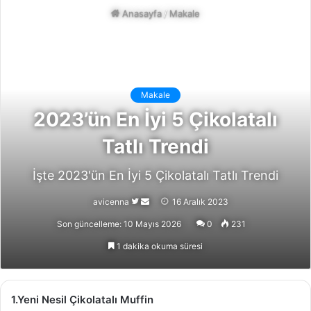
Anasayfa
/
Makale
Makale
2023’ün En İyi 5 Çikolatalı
Tatlı Trendi
İşte 2023'ün En İyi 5 Çikolatalı Tatlı Trendi
Follow
Bir
avicenna
16 Aralık 2023
on
e-
Son güncelleme: 10 Mayıs 2026
0
231
X
posta
1 dakika okuma süresi
göndermek
1.Yeni Nesil Çikolatalı Muffin