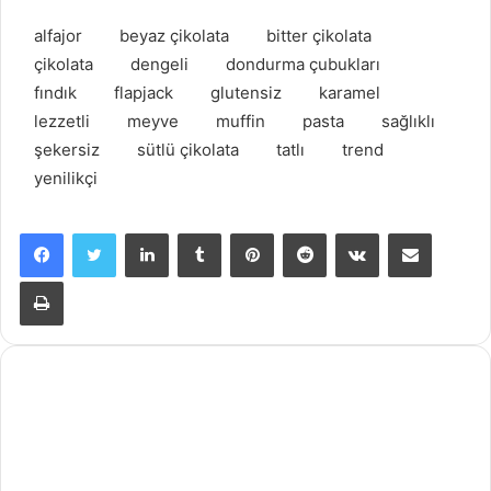
alfajor
beyaz çikolata
bitter çikolata
çikolata
dengeli
dondurma çubukları
fındık
flapjack
glutensiz
karamel
lezzetli
meyve
muffin
pasta
sağlıklı
şekersiz
sütlü çikolata
tatlı
trend
yenilikçi
Facebook
X
LinkedIn
Tumblr
Pinterest
Reddit
VKontakte
E-Posta ile paylaş
Yazdır