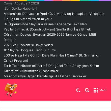
Cuma, Ağustos 7 2026
Son Dakika Haberleri
Motorsiklet Dünyasının Yeni Yüzü Motovlog Hesapları , Veloxidan
Fin Eğitim Sistemi Yalan mıydı ?
Dil Öğreniminde Slaytlarla Kelime Ezberleme Teknikleri
Yapılandırmacılık (Constructivism) Sınıfta Bilgi İnşa Etmek
Öğretmen Dosyası Evrakları 2025-2026 Tam ve Güncel MEB
Rehberi
2025 Veli Toplantısı Davetiyeleri
10 Slaytta Döngüsel Tarih Sunumu
LGS’ye Hazırlıkta Günlük Ders Planı Nasıl Olmalı? (8. Sınıflar İçin
Örnek Program)
Tarih Tekerrürden mi İbaret? Döngüsel Tarih Anlayışının Kadim
Gizemi ve Günümüzdeki Yansımaları
Mezopotamya Uygarlıklarıyla İlgili Az Bilinen Gerçekler
Dış
Arama
Menü
görünümü
yap
değiştir
...