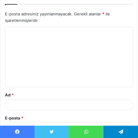
E-posta adresiniz yayınlanmayacak.
Gerekli alanlar
*
ile
işaretlenmişlerdir
Ad
*
E-posta
*
Facebook
X
WhatsApp
Telegram