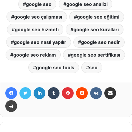
google seo
google seo analizi
google seo çalışması
google seo eğitimi
google seo hizmeti
google seo kuralları
google seo nasıl yapılır
google seo nedir
google seo reklam
google seo sertifikası
google seo tools
seo
Facebook
X
LinkedIn
Tumblr
Pinterest
Reddit
VKontakte
E-Posta ile paylaş
Yazdır