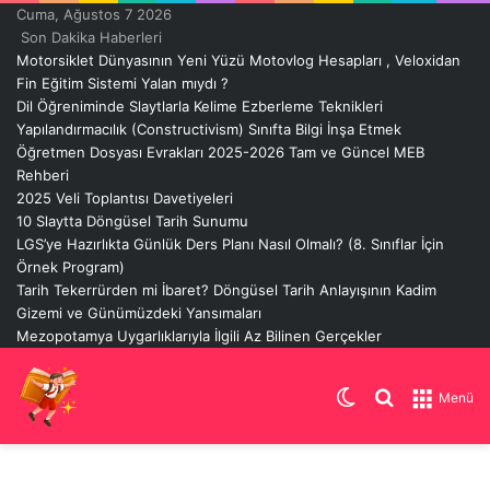
Cuma, Ağustos 7 2026
Son Dakika Haberleri
Motorsiklet Dünyasının Yeni Yüzü Motovlog Hesapları , Veloxidan
Fin Eğitim Sistemi Yalan mıydı ?
Dil Öğreniminde Slaytlarla Kelime Ezberleme Teknikleri
Yapılandırmacılık (Constructivism) Sınıfta Bilgi İnşa Etmek
Öğretmen Dosyası Evrakları 2025-2026 Tam ve Güncel MEB
Rehberi
2025 Veli Toplantısı Davetiyeleri
10 Slaytta Döngüsel Tarih Sunumu
LGS’ye Hazırlıkta Günlük Ders Planı Nasıl Olmalı? (8. Sınıflar İçin
Örnek Program)
Tarih Tekerrürden mi İbaret? Döngüsel Tarih Anlayışının Kadim
Gizemi ve Günümüzdeki Yansımaları
Mezopotamya Uygarlıklarıyla İlgili Az Bilinen Gerçekler
Dış
Arama
Menü
görünümü
yap
değiştir
...