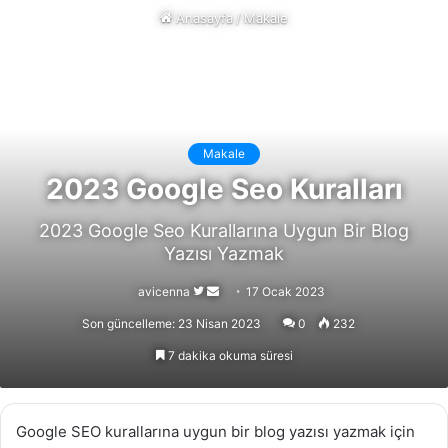
Anasayfa
/
Makale
Makale
2023 Google Seo Kuralları
2023 Google Seo Kurallarına Uygun Bir Blog
Yazısı Yazmak
Follow
Bir
avicenna
17 Ocak 2023
on
e-
Son güncelleme: 23 Nisan 2023
0
232
X
posta
7 dakika okuma süresi
göndermek
Google SEO kurallarına uygun bir blog yazısı yazmak için