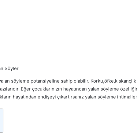
n Söyler
yalan söyleme potansiyeline sahip olabilir. Korku,öfke,kıskançlı
zılarıdır. Eğer çocuklarınızın hayatından yalan söyleme özelliği
ların hayatından endişeyi çıkartırsanız yalan söyleme ihtimalleri