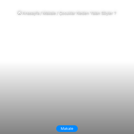
Anasayfa
/
Makale
/
Çocuklar Neden Yalan Söyler ?
Makale