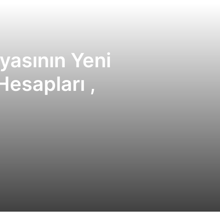
yasının Yeni
esapları ,