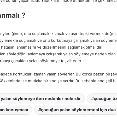
 ve bunun yapamazlar. Yaptıklarını ifade etmekten ise çekinmezl
anmalı ?
ylediğinde, onu suçlamak, kızmak ve aşırı tepki vermek doğru d
söylemekle suçlamak ve onu korkutmaya çalışmak yalan söyleme
 hatasını anlamasını ve düzeltmesini sağlamak olmalıdır.
n söylediğini anlamaya çalışarak yalan söylemeye neden olan se
anışı çocukları yalan söylemeye teşvik eder.
sadece korktukları zaman yalan söylerler. Bu korku bazen birşe
keninde ise mutlaka bir endişe vardır. Bu sebeple endişeli bire
yalan söylemeye iten nedenler nelerdir
çocuğun üz
lan konuşması
çocuğun yalan söylememesi için dua