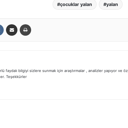
çocuklar yalan
yalan
t
VKontakte
E-Posta ile paylaş
Yazdır
lü faydalı bilgiyi sizlere sunmak için araştırmalar , analizler yapıyor ve
er. Teşekkürler