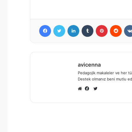
Facebook
X
LinkedIn
Tumblr
Pinterest
Reddi
avicenna
Pedagojik makaleler ve her tür
Destek olmanız beni mutlu ed
X
Web
Facebook
sitesi
Sonrakini Oku