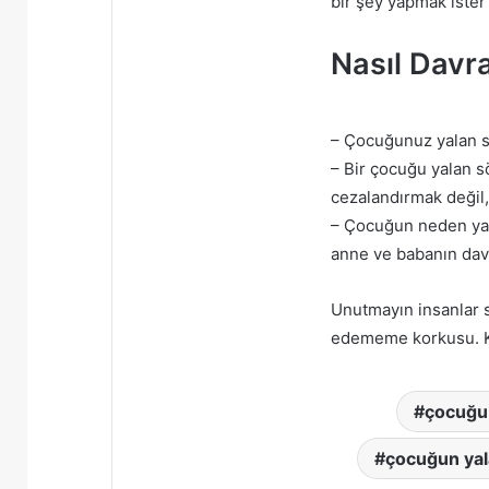
bir şey yapmak ister
Nasıl Davr
– Çocuğunuz yalan sö
– Bir çocuğu yalan 
cezalandırmak değil,
– Çocuğun neden yala
anne ve babanın davr
Unutmayın insanlar 
edememe korkusu. Kök
çocuğu 
çocuğun ya