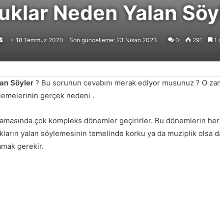
uklar Neden Yalan Söyl
ollow
Bir
18 Temmuz 2020
Son güncelleme: 23 Nisan 2023
0
291
1 
n
e-
posta
göndermek
an Söyler
? Bu sorunun cevabını merak ediyor musunuz ? O zam
lemelerinin gerçek nedeni .
masında çok kompleks dönemler geçirirler. Bu dönemlerin her b
ukların yalan söylemesinin temelinde korku ya da muziplik olsa d
amak gerekir.