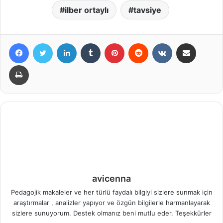
ilber ortaylı
tavsiye
Facebook
X
LinkedIn
Tumblr
Pinterest
Reddit
VKontakte
E-Posta ile paylaş
Yazdır
avicenna
Pedagojik makaleler ve her türlü faydalı bilgiyi sizlere sunmak için
araştırmalar , analizler yapıyor ve özgün bilgilerle harmanlayarak
sizlere sunuyorum. Destek olmanız beni mutlu eder. Teşekkürler