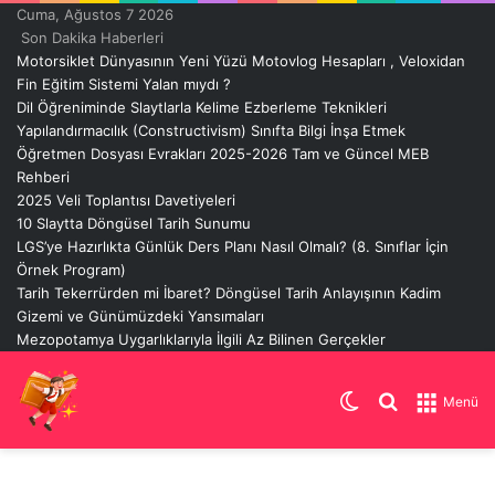
Cuma, Ağustos 7 2026
Son Dakika Haberleri
Motorsiklet Dünyasının Yeni Yüzü Motovlog Hesapları , Veloxidan
Fin Eğitim Sistemi Yalan mıydı ?
Dil Öğreniminde Slaytlarla Kelime Ezberleme Teknikleri
Yapılandırmacılık (Constructivism) Sınıfta Bilgi İnşa Etmek
Öğretmen Dosyası Evrakları 2025-2026 Tam ve Güncel MEB
Rehberi
2025 Veli Toplantısı Davetiyeleri
10 Slaytta Döngüsel Tarih Sunumu
LGS’ye Hazırlıkta Günlük Ders Planı Nasıl Olmalı? (8. Sınıflar İçin
Örnek Program)
Tarih Tekerrürden mi İbaret? Döngüsel Tarih Anlayışının Kadim
Gizemi ve Günümüzdeki Yansımaları
Mezopotamya Uygarlıklarıyla İlgili Az Bilinen Gerçekler
Dış
Arama
Menü
görünümü
yap
değiştir
...