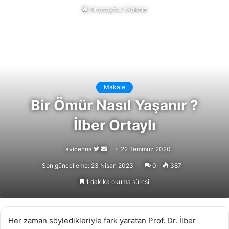
Anasayfa
/
Makale
Makale
Bir Ömür Nasıl Yaşanır ?
İlber Ortaylı
Follow
Bir
avicenna
22 Temmuz 2020
on
e-
Son güncelleme: 23 Nisan 2023
0
387
X
posta
1 dakika okuma süresi
göndermek
Her zaman söyledikleriyle fark yaratan Prof. Dr. İlber