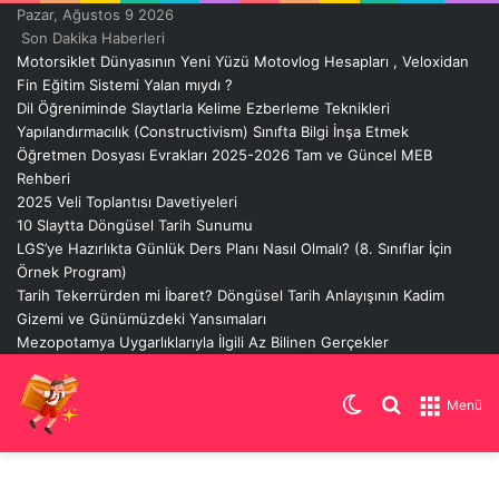
Pazar, Ağustos 9 2026
Son Dakika Haberleri
Motorsiklet Dünyasının Yeni Yüzü Motovlog Hesapları , Veloxidan
Fin Eğitim Sistemi Yalan mıydı ?
Dil Öğreniminde Slaytlarla Kelime Ezberleme Teknikleri
Yapılandırmacılık (Constructivism) Sınıfta Bilgi İnşa Etmek
Öğretmen Dosyası Evrakları 2025-2026 Tam ve Güncel MEB
Rehberi
2025 Veli Toplantısı Davetiyeleri
10 Slaytta Döngüsel Tarih Sunumu
LGS’ye Hazırlıkta Günlük Ders Planı Nasıl Olmalı? (8. Sınıflar İçin
Örnek Program)
Tarih Tekerrürden mi İbaret? Döngüsel Tarih Anlayışının Kadim
Gizemi ve Günümüzdeki Yansımaları
Mezopotamya Uygarlıklarıyla İlgili Az Bilinen Gerçekler
Dış
Arama
Menü
görünümü
yap
değiştir
...