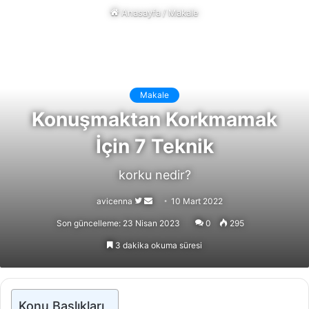
Anasayfa
/
Makale
Makale
Konuşmaktan Korkmamak
İçin 7 Teknik
korku nedir?
Follow
Bir
avicenna
10 Mart 2022
on
e-
Son güncelleme: 23 Nisan 2023
0
295
X
posta
3 dakika okuma süresi
göndermek
Konu Başlıkları