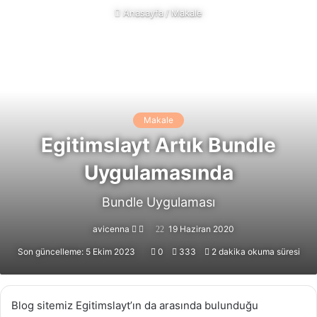
Anasayfa
/
Makale
Makale
Egitimslayt Artık Bundle
Uygulamasında
Bundle Uygulaması
Follow
Bir
avicenna
19 Haziran 2020
on
e-
Son güncelleme: 5 Ekim 2023
0
333
2 dakika okuma süresi
X
posta
göndermek
Blog sitemiz Egitimslayt’ın da arasında bulunduğu