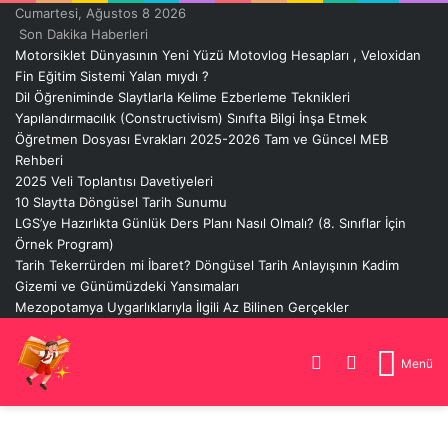
Cumartesi, Ağustos 8 2026
Son Dakika Haberleri
Motorsiklet Dünyasının Yeni Yüzü Motovlog Hesapları , Veloxidan
Fin Eğitim Sistemi Yalan mıydı ?
Dil Öğreniminde Slaytlarla Kelime Ezberleme Teknikleri
Yapılandırmacılık (Constructivism) Sınıfta Bilgi İnşa Etmek
Öğretmen Dosyası Evrakları 2025-2026 Tam ve Güncel MEB
Rehberi
2025 Veli Toplantısı Davetiyeleri
10 Slaytta Döngüsel Tarih Sunumu
LGS’ye Hazırlıkta Günlük Ders Planı Nasıl Olmalı? (8. Sınıflar İçin
Örnek Program)
Tarih Tekerrürden mi İbaret? Döngüsel Tarih Anlayışının Kadim
Gizemi ve Günümüzdeki Yansımaları
Mezopotamya Uygarlıklarıyla İlgili Az Bilinen Gerçekler
Dış
Arama
Menü
görünümü
yap
değiştir
...