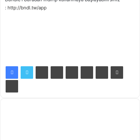
:
http://bndl.tw/app
Facebook
X
LinkedIn
Tumblr
Pinterest
Reddit
VKontakte
E-Posta ile paylaş
Yazdır