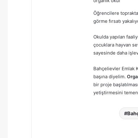
organik okul
Öğrencilere toprakta
görme fırsatı yakalı
Okulda yapılan faali
çocuklara hayvan sev
sayesinde daha işlev
Bahçelievler Emlak Ko
başına diyelim.
Orga
bir proje başlatılma
yetiştirmesini temen
Bahç