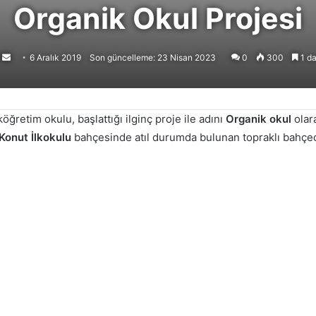
Organik Okul Projesi
Follow
Bir
6 Aralık 2019
Son güncelleme: 23 Nisan 2023
0
300
1 da
on
e-
X
posta
göndermek
köğretim okulu, başlattığı ilginç proje ile adını
Organik okul
olar
Konut İlkokulu
bahçesinde atıl durumda bulunan topraklı bahçed