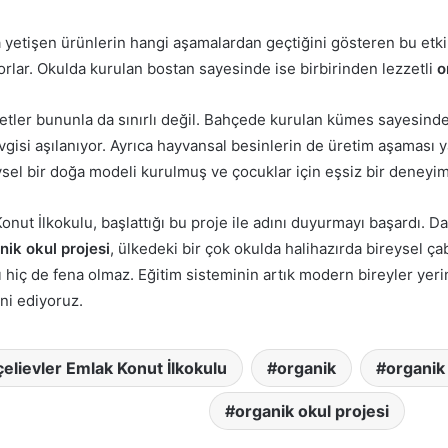
 yetişen ürünlerin hangi aşamalardan geçtiğini gösteren bu etkinl
yorlar. Okulda kurulan bostan sayesinde ise birbirinden lezzetli
o
yetler bununla da sınırlı değil. Bahçede kurulan kümes sayesinde
gisi aşılanıyor. Ayrıca hayvansal besinlerin de üretim aşaması y
sel bir doğa modeli kurulmuş ve çocuklar için eşsiz bir deneyi
nut İlkokulu, başlattığı bu proje ile adını duyurmayı başardı. Da
nik okul projesi
, ülkedeki bir çok okulda halihazırda bireysel ça
sı hiç de fena olmaz. Eğitim sisteminin artık modern bireyler ye
ni ediyoruz.
elievler Emlak Konut İlkokulu
organik
organik
organik okul projesi