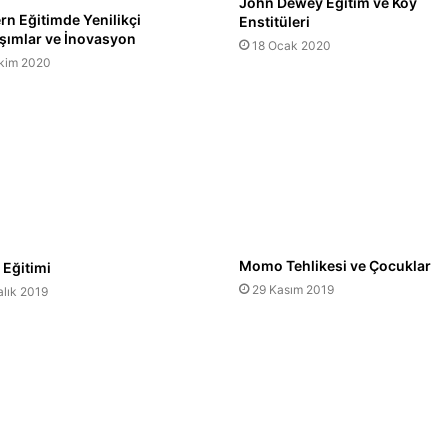
John Dewey Eğitim ve Köy
n Eğitimde Yenilikçi
Enstitüleri
şımlar ve İnovasyon
18 Ocak 2020
Ekim 2020
Momo Tehlikesi ve Çocuklar
 Eğitimi
29 Kasım 2019
alık 2019