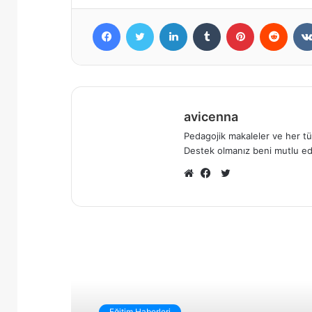
Facebook
X
LinkedIn
Tumblr
Pinterest
Reddi
avicenna
Pedagojik makaleler ve her tür
Destek olmanız beni mutlu ed
X
Web
Facebook
sitesi
Sonrakini Oku
Eğitim Haberleri