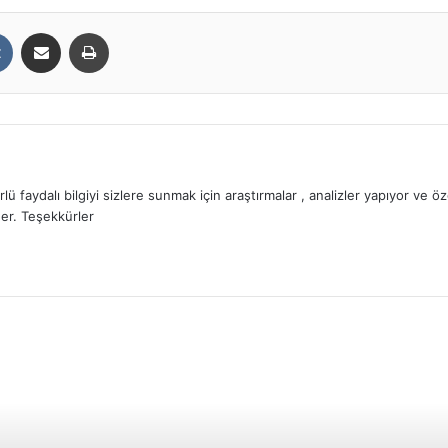
t
VKontakte
E-Posta ile paylaş
Yazdır
lü faydalı bilgiyi sizlere sunmak için araştırmalar , analizler yapıyor ve
er. Teşekkürler