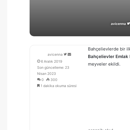
avicenna
Bahçelievlerde bir il
Follow
Bir
avicenna
Bahçelievler Emlak 
on
e-
6 Aralık 2019
meyveler ekildi.
X
posta
Son güncelleme: 23
göndermek
Nisan 2023
0
300
1 dakika okuma süresi